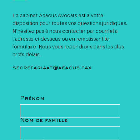
Le cabinet Aeacus Avocats est à votre
disposition pour toutes vos questions juridiques.
Fiscalité des cryptos en
Belgique : quand les cryptos
N'hésitez pas à nous contacter par courriel à
sont-elles imposables ?
l'adresse ci-dessous ou en remplissant le
formulaire. Nous vous répondrons dans les plus
brefs délais.
secretariaat@aeacus.tax
Prénom
Nom de famille