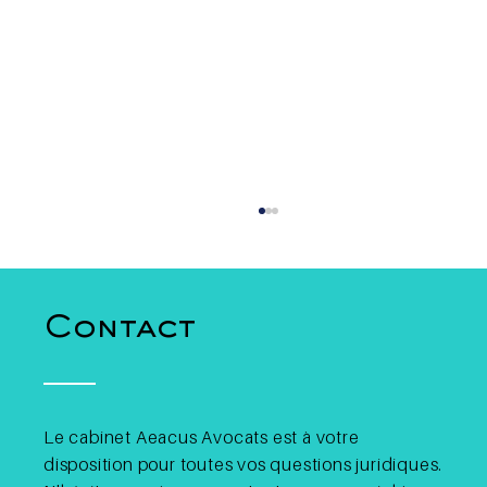
Contact
Le cabinet Aeacus Avocats est à votre
disposition pour toutes vos questions juridiques.
Dois-je déclarer mes plus-
values crypto en Belgique ?