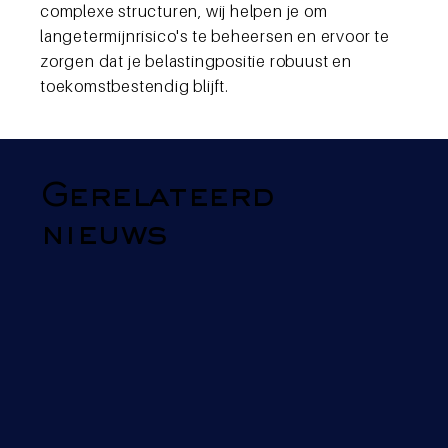
complexe structuren, wij helpen je om
langetermijnrisico's te beheersen en ervoor te
zorgen dat je belastingpositie robuust en
toekomstbestendig blijft.
Gerelateerd
nieuws