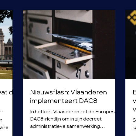
wat de
Nieuwsflash: Vlaanderen
B
implementeert DAC8
v
v
In het kort Vlaanderen zet de Europese
r
DAC8-richtlijn om in zijn decreet
Sne
administratieve samenwerking
aire
j
belastingen. De concrete
e