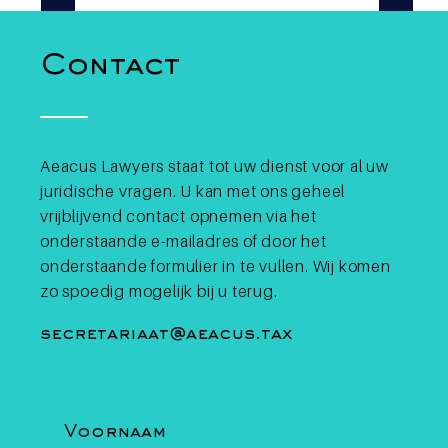
rapportageverplichting voor
iële
v
cryptodienstverleners blijft federale
a
materie, maar het decreet breidt de
Contact
ekend was
b
automatische gegevensuitwisseling
ng: elke
G
tussen lidstaten wel uit naar dividenden
etaling
e
zonder bewaarneming, bepaalde
lisatie,
v
levensverzekeringen en rulings van
en
l
Aeacus Lawyers staat tot uw dienst voor al uw
natuurlijke personen boven 1,5 miljoen
v
juridische vragen. U kan met ons geheel
euro of over de fiscale woonplaats, en
uttig is
o
vrijblijvend contact opnemen via het
verfijnt daarnaast de meldingspli
p het
E
onderstaande e-mailadres of door het
onderstaande formulier in te vullen. Wij komen
zo spoedig mogelijk bij u terug.
secretariaat@aeacus.tax
Voornaam