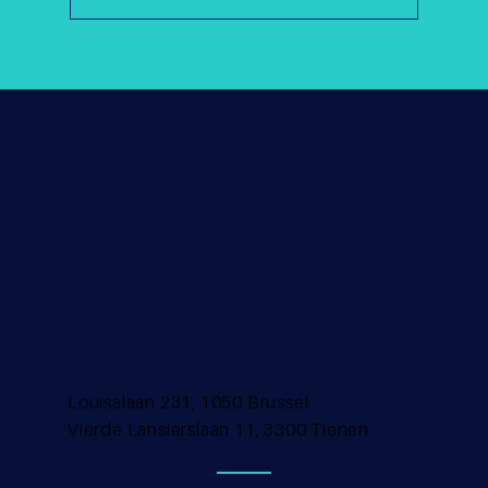
Louisalaan 231, 1050 Brussel
Vierde Lansierslaan 11, 3300 Tienen