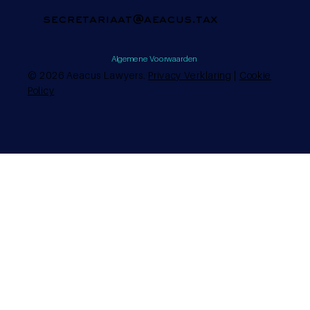
secretariaat@aeacus.tax
Algemene Voorwaarden
© 2026 Aeacus Lawyers.
Privacy Verklaring
|
Cookie
Policy