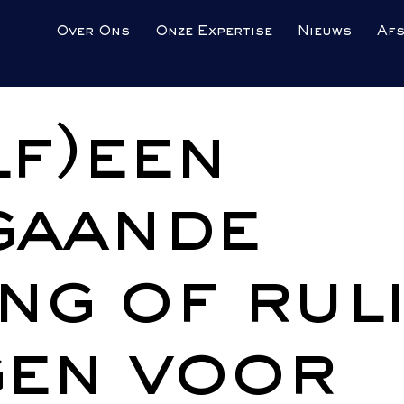
Over Ons
Onze Expertise
Nieuws
Af
lf)een
gaande
ing of rul
gen voor