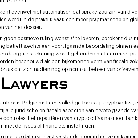
in te dienen.
ekent evenwel niet automatisch dat sprake zou zijn van div
oles wordt in de praktijk vaak een meer pragmatische en g
n van het dossier.
 geen positieve ruling wenst af te leveren, betekent dus nie
ng betreft slechts een voorafgaande beoordeling binnen een
controles doorgaans rekening wordt gehouden met een meer p
worden beschouwd als een bijkomende vorm van fiscale ze
noodzaak om zich nadien nog op normaal beheer van privév
 Lawyers
toor in België met een volledige focus op cryptoactiva, cry
j alle juridische en fiscale aspecten van crypto gaande van 
le controles, het repatriëren van cryptoactiva naar een ban
 met de fiscus of financiële instellingen.
g nog op dat cryptoactiva steeds meer in het vizier komen 