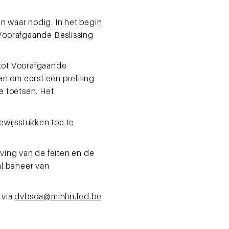
n waar nodig. In het begin
 Voorafgaande Beslissing
 tot Voorafgaande
an om eerst een prefiling
e toetsen. Het
ewijsstukken toe te
jving van de feiten en de
al beheer van
 via
dvbsda@minfin.fed.be
.