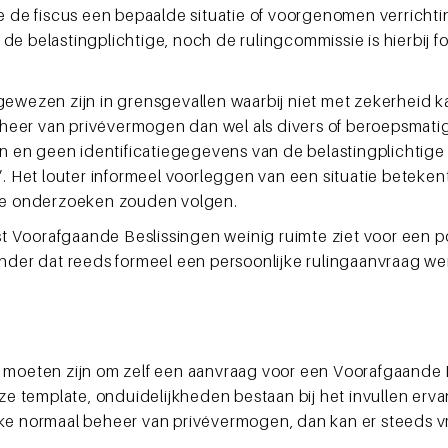
e fiscus een bepaalde situatie of voorgenomen verrichtin
 de belastingplichtige, noch de rulingcommissie is hierbij
ngewezen zijn in grensgevallen waarbij niet met zekerheid 
 beheer van privévermogen dan wel als divers of beroepsmat
open en geen identificatiegegevens van de belastingplicht
”. Het louter informeel voorleggen van een situatie beteken
ere onderzoeken zouden volgen.
st Voorafgaande Beslissingen weinig ruimte ziet voor een posi
er dat reeds formeel een persoonlijke rulingaanvraag we
k moeten zijn om zelf een aanvraag voor een Voorafgaande B
template, onduidelijkheden bestaan bij het invullen ervan,
ke normaal beheer van privévermogen, dan kan er steeds vr