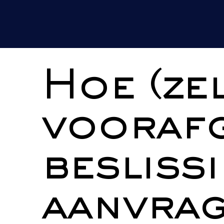
Hoe (ze
vooraf
besliss
aanvra