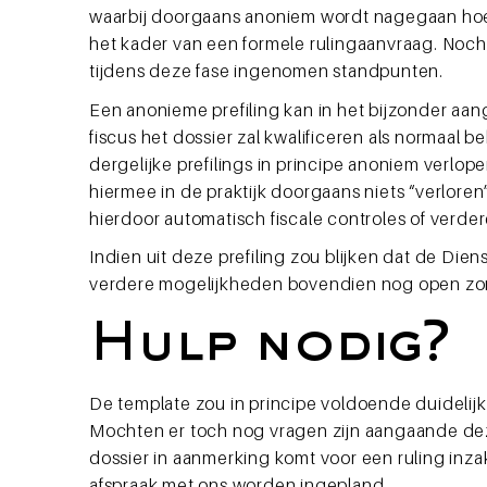
waarbij doorgaans anoniem wordt nagegaan hoe d
het kader van een formele rulingaanvraag. Noch
tijdens deze fase ingenomen standpunten.
Een anonieme prefiling kan in het bijzonder aa
fiscus het dossier zal kwalificeren als normaal
dergelijke prefilings in principe anoniem verl
hiermee in de praktijk doorgaans niets “verloren
hierdoor automatisch fiscale controles of verd
Indien uit deze prefiling zou blijken dat de Dien
verdere mogelijkheden bovendien nog open zond
Hulp nodig?
De template zou in principe voldoende duidelij
Mochten er toch nog vragen zijn aangaande deze 
dossier in aanmerking komt voor een ruling inza
afspraak met ons worden ingepland.