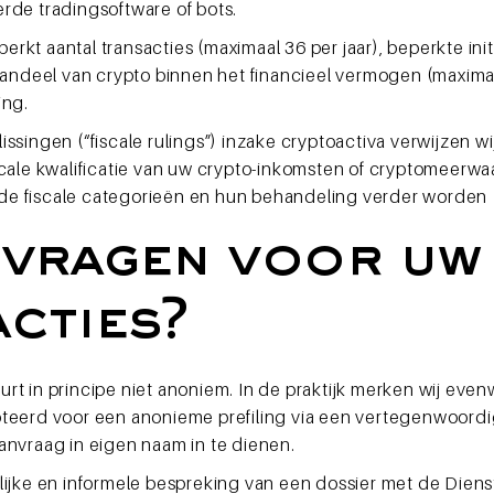
rde tradingsoftware of bots.
perkt aantal transacties (maximaal 36 per jaar), beperkte ini
 aandeel van crypto binnen het financieel vermogen (maxim
ing.
singen (“fiscale rulings”) inzake cryptoactiva verwijzen w
fiscale kwalificatie van uw crypto-inkomsten of cryptomeerwa
nde fiscale categorieën en hun behandeling verder worden
nvragen voor uw
cties?
t in principe niet anoniem. In de praktijk merken wij even
teerd voor een anonieme prefiling via een vertegenwoordi
anvraag in eigen naam in te dienen.
lijke en informele bespreking van een dossier met de Dien