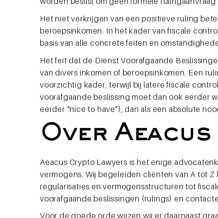
worden beslist om geen formele rulingaanvraag 
Het niet verkrijgen van een positieve ruling bet
beroepsinkomen. In het kader van fiscale contr
basis van alle concrete feiten en omstandighede
Het feit dat de Dienst Voorafgaande Beslissingen
van divers inkomen of beroepsinkomen. Een ruli
voorzichtig kader, terwijl bij latere fiscale 
voorafgaande beslissing moet dan ook eerder 
eerder “nice to have”), dan als een absolute 
Over Aeacus
Aeacus Crypto Lawyers is het enige advocatenkan
vermogens. Wij begeleiden cliënten van A tot Z bi
regularisaties en vermogensstructuren tot fisca
voorafgaande beslissingen (rulings) en contacten
Voor de goede orde wijzen wij er daarnaast graa