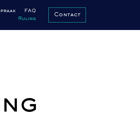
spraak
FAQ
Contact
Ruling
ing