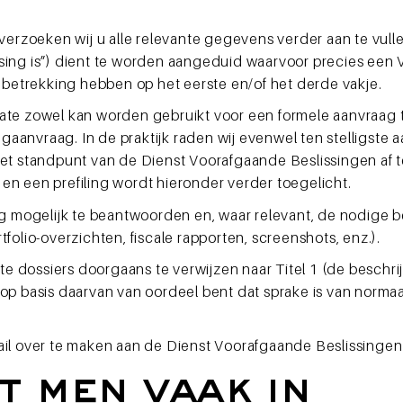
zoeken wij u alle relevante gegevens verder aan te vulle
sing is”) dient te worden aangeduid waarvoor precies een
s betrekking hebben op het eerste en/of het derde vakje.
late zowel kan worden gebruikt voor een formele aanvraag
ngaanvraag. In de praktijk raden wij evenwel ten stelligste a
het standpunt van de Dienst Voorafgaande Beslissingen af t
en een prefiling wordt hieronder verder toegelicht.
ig mogelijk te beantwoorden en, waar relevant, de nodige b
folio-overzichten, fiscale rapporten, screenshots, enz.).
ste dossiers doorgaans te verwijzen naar Titel 1 (de beschri
op basis daarvan van oordeel bent dat sprake is van norma
ail over te maken aan de Dienst Voorafgaande Beslissingen
 men vaak in