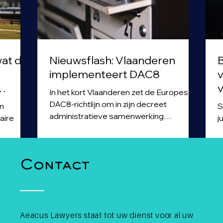
wat de
Nieuwsflash: Vlaanderen
B
implementeert DAC8
v
v
In het kort Vlaanderen zet de Europese
r
DAC8-richtlijn om in zijn decreet
Sne
administratieve samenwerking
aire
j
belastingen. De concrete
e
rapportageverplichting voor
iële
v
cryptodienstverleners blijft federale
a
materie, maar het decreet breidt de
Contact
ekend was
b
automatische gegevensuitwisseling
ng: elke
G
tussen lidstaten wel uit naar dividenden
etaling
e
zonder bewaarneming, bepaalde
lisatie,
v
levensverzekeringen en rulings van
en
l
Aeacus Lawyers staat tot uw dienst voor al uw