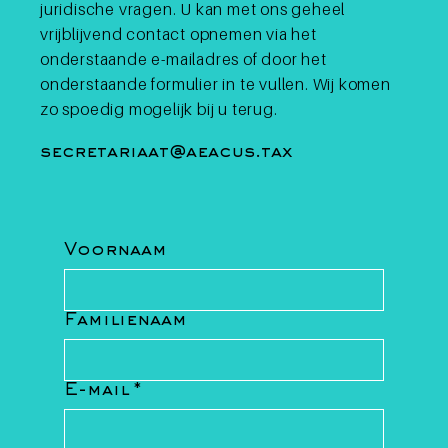
natuurlijke personen boven 1,5 miljoen
v
juridische vragen. U kan met ons geheel
euro of over de fiscale woonplaats, en
uttig is
o
vrijblijvend contact opnemen via het
verfijnt daarnaast de meldingspli
p het
E
onderstaande e-mailadres of door het
onderstaande formulier in te vullen. Wij komen
zo spoedig mogelijk bij u terug.
secretariaat@aeacus.tax
Voornaam
Familienaam
E-mail
*