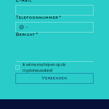
E-mail
*
Telefoonnummer
*
Bericht
*
Ik wil me inschrijven op de 
cryptonieuwsbrief
Verzenden