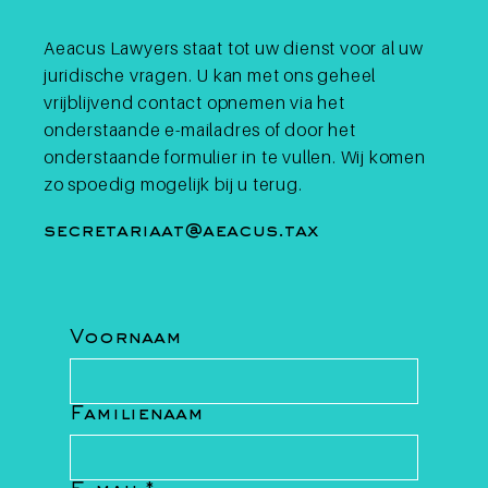
zonder bewaarneming, bepaalde
lisatie,
v
levensverzekeringen en rulings van
en
l
Aeacus Lawyers staat tot uw dienst voor al uw
natuurlijke personen boven 1,5 miljoen
v
juridische vragen. U kan met ons geheel
euro of over de fiscale woonplaats, en
uttig is
o
vrijblijvend contact opnemen via het
verfijnt daarnaast de meldingspli
p het
E
onderstaande e-mailadres of door het
onderstaande formulier in te vullen. Wij komen
zo spoedig mogelijk bij u terug.
secretariaat@aeacus.tax
Voornaam
Familienaam