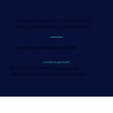
Drève du Parc 8 boite 8, 1000 Bruxelles
Vierde Lansierslaan 11, 3300 Tirlemont
secretariaat@aeacus.be
Conditions générales
© 2025 Aeacus Lawyers.
Déclaration de
confidentialité
|
Politique relative aux cookies