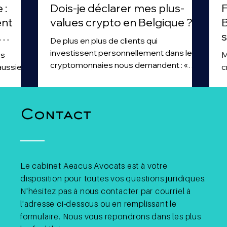
 :
Dois-je déclarer mes plus-
F
ent
values crypto en Belgique ?
B
s
De plus en plus de clients qui
te
investissent personnellement dans les
es
M
cryptomonnaies nous demandent : «
aussier
c
Dois-je déclarer mes plus-values...
e
c
Contact
Le cabinet Aeacus Avocats est à votre
disposition pour toutes vos questions juridiques.
N'hésitez pas à nous contacter par courriel à
l'adresse ci-dessous ou en remplissant le
formulaire. Nous vous répondrons dans les plus