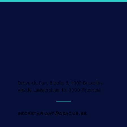
Drève du Parc 8 boite 8, 1000 Bruxelles
Vierde Lansierslaan 11, 3300 Tirlemont
secretariaat@aeacus.be