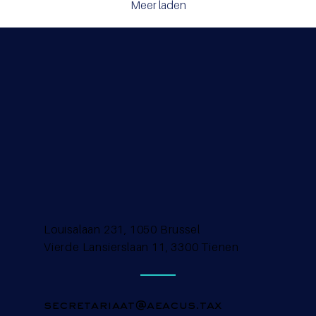
Meer laden
Louisalaan 231, 1050 Brussel
Vierde Lansierslaan 11, 3300 Tienen
secretariaat@aeacus.tax