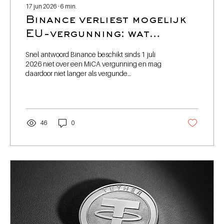
17 jun 2026
∙
6
min.
Binance verliest mogelijk
EU-vergunning: wat
betekent dit voor
Snel antwoord Binance beschikt sinds 1 juli
Belgische
2026 niet over een MiCA vergunning en mag
daardoor niet langer als vergunde
cryptobeleggers?
cryptoactivadienstverlener actief zijn binnen de
Europese Unie. De beurs trok haar
vergunningsaanvraag in Griekenland in en
slaagde er niet in tijdig een vergunning in een
andere lidstaat te verkrijgen. Binance heeft
46
0
aangekondigd later opnieuw een vergunning
aan te vragen, maar beschikt momenteel niet
over een MiCA vergunning. Voor Europese, en
dus ook Belgische, gebruikers...