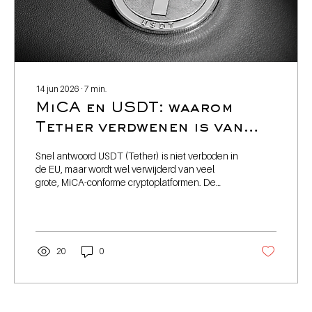
14 jun 2026
∙
7
min.
MiCA en USDT: waarom
Tether verdwenen is van
Europese exchanges
Snel antwoord USDT (Tether) is niet verboden in
de EU, maar wordt wel verwijderd van veel
grote, MiCA-conforme cryptoplatformen. De
belangrijkste reden is dat Tether geen MiCA-
vergunning heeft verkregen. Daardoor mogen
gereguleerde Europese exchanges USDT niet
langer actief aanbieden aan klanten in de EER
zonder risico op problemen met hun vergunning.
20
0
Het aanhouden van USDT in een eigen wallet
blijft toegestaan, net als het gebruik ervan via
gedecentraliseerde platformen (DEX's). Wat is
MiCA...