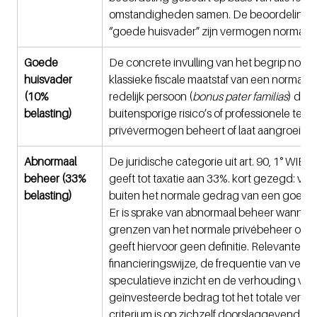
omstandigheden samen. De beoordeling ge
“goede huisvader” zijn vermogen normaal 
Goede 
De concrete invulling van het begrip norma
huisvader 
klassieke fiscale maatstaf van een normaal, 
(10% 
redelijk persoon (
bonus pater familias
) die 
belasting)
buitensporige risico’s of professionele tech
privévermogen beheert of laat aangroeien.
Abnormaal 
De juridische categorie uit art. 90, 1° WIB 
beheer (33% 
geeft tot taxatie aan 33%. kort gezegd: verr
belasting)
buiten het normale gedrag van een goede h
Er is sprake van abnormaal beheer wanneer
grenzen van het normale privébeheer overs
geeft hiervoor geen definitie. Relevante ind
financieringswijze, de frequentie van verric
speculatieve inzicht en de verhouding van 
geïnvesteerde bedrag tot het totale verm
criterium is op zichzelf doorslaggevend.