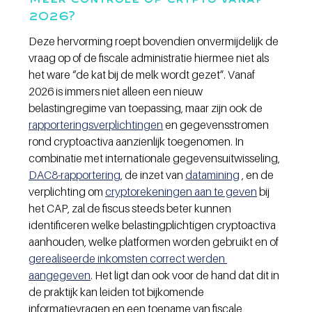
2026?
Deze hervorming roept bovendien onvermijdelijk de 
vraag op of de fiscale administratie hiermee niet als 
het ware “de kat bij de melk wordt gezet”. Vanaf 
2026 is immers niet alleen een nieuw 
belastingregime van toepassing, maar zijn ook de 
rapporteringsverplichtingen
 en gegevensstromen 
rond cryptoactiva aanzienlijk toegenomen. In 
combinatie met internationale gegevensuitwisseling, 
DAC8-rapportering
, de inzet van 
datamining
 , en de 
verplichting om 
cryptorekeningen aan te geven
 bij 
het CAP, zal de fiscus steeds beter kunnen 
identificeren welke belastingplichtigen cryptoactiva 
aanhouden, welke platformen worden gebruikt en of 
gerealiseerde inkomsten correct werden 
aangegeven
. Het ligt dan ook voor de hand dat dit in 
de praktijk kan leiden tot bijkomende 
informatievragen en een toename van fiscale 