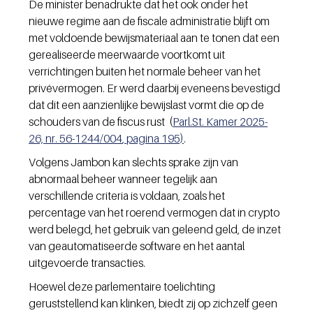
De minister benadrukte dat het ook onder het 
nieuwe regime aan de fiscale administratie blijft om 
met voldoende bewijsmateriaal aan te tonen dat een 
gerealiseerde meerwaarde voortkomt uit 
verrichtingen buiten het normale beheer van het 
privévermogen. Er werd daarbij eveneens bevestigd 
dat dit een aanzienlijke bewijslast vormt die op de 
schouders van de fiscus rust 
 (
Parl.St
. Kamer 2025-
26, nr. 56-1244/004
, pagina 195)
.
Volgens Jambon kan slechts sprake zijn van 
abnormaal beheer wanneer tegelijk aan 
verschillende criteria is voldaan, zoals het 
percentage van het roerend vermogen dat in crypto 
werd belegd, het gebruik van geleend geld, de inzet 
van geautomatiseerde software en het aantal 
uitgevoerde transacties.
Hoewel deze parlementaire toelichting 
geruststellend kan klinken, biedt zij op zichzelf geen 