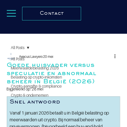
Contact
All Posts
Aeacus Lawyers
20 mei
All Posts
Goede huisvader versus
Meerwaardebelasting 2026
speculatie en abnormaal
Belasting op crypto-inkomsten
beheer in België (2026)
Crypto-aangifte & compliance
Bijgewerkt op:
28 mei
Crypto & ondernemen
Snel antwoord
Vanaf 1 januari 2026 betaalt u in België belasting op 
meerwaarden uit crypto. Bij normaal beheer van 
privévermogen  (bijvoorbeeld een buy-and-hold 