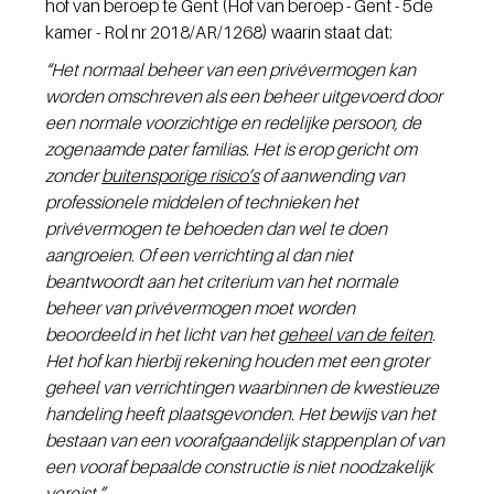
hof van beroep te Gent (
Hof van beroep - Gent - 5de 
kamer - Rol nr 2018/AR/1268) 
waarin staat dat:
“Het normaal beheer van een privévermogen kan 
worden omschreven als een beheer uitgevoerd door 
een normale voorzichtige en redelijke persoon, de 
zogenaamde pater familias. Het is erop gericht om 
zonder 
buitensporige risico’s
 of aanwending van 
professionele middelen of technieken het 
privévermogen te behoeden dan wel te doen 
aangroeien. Of een verrichting al dan niet 
beantwoordt aan het criterium van het normale 
beheer van privévermogen moet worden 
beoordeeld in het licht van het 
geheel van de feiten
. 
Het hof kan hierbij rekening houden met een groter 
geheel van verrichtingen waarbinnen de kwestieuze 
handeling heeft plaatsgevonden. Het bewijs van het 
bestaan van een voorafgaandelijk stappenplan of van 
een vooraf bepaalde constructie is niet noodzakelijk 
vereist.”