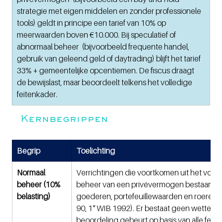
strategie met eigen middelen en zonder professionele 
tools) geldt in principe een tarief van 10% op 
meerwaarden boven €10.000. Bij speculatief of 
abnormaal beheer  (bijvoorbeeld frequente handel, 
gebruik van geleend geld of daytrading) blijft het tarief 
33% + gemeentelijke opcentiemen. De fiscus draagt 
de bewijslast, maar beoordeelt telkens het volledige 
feitenkader.
Kernbegrippen 
Begrip
Toelichting
Normaal 
Verrichtingen die voortkomen uit het voorzi
beheer (10% 
beheer van een privévermogen bestaande 
belasting)
goederen, portefeuillewaarden en roerende
90, 1° WIB 1992). Er bestaat geen wettelijke 
beoordeling gebeurt op basis van alle feite