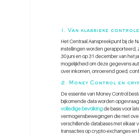
1. Van klassieke control
Het Centraal Aanspreekpunt bij de N
instellingen worden gerapporteerd, z
30 juni en op 31 december van het ja
mogelijkheid om deze gegevens autom
over inkomen, onroerend goed, contr
2. Money Control en cryp
De essentie van Money Control bestaa
bijkomende data worden opgevraagd.
volledige bevolking
 de basis voor la
vermogensbewegingen die niet over
verschillende databases met elkaar 
transacties op crypto-exchanges en b