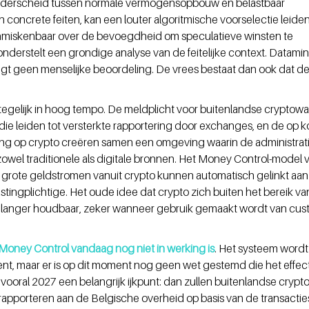
onderscheid tussen normale vermogensopbouw en belastbaar 
 concrete feiten, kan een louter algoritmische voorselectie leiden
onmiskenbaar over de bevoegdheid om speculatieve winsten te 
derstelt een grondige analyse van de feitelijke context. Datamin
gt geen menselijke beoordeling. De vrees bestaat dan ook dat de
egelijk in hoog tempo. De meldplicht voor buitenlandse cryptowall
e leiden tot versterkte rapportering door exchanges, en de op k
g op crypto creëren samen een omgeving waarin de administrati
zowel traditionele als digitale bronnen. Het Money Control-model 
grote geldstromen vanuit crypto kunnen automatisch gelinkt aan
lastingplichtige. Het oude idee dat crypto zich buiten het bereik va
iet langer houdbaar, zeker wanneer gebruik gemaakt wordt van cust
Money Control vandaag nog niet in werking is
. Het systeem wordt
t, maar er is op dit moment nog geen wet gestemd die het effect
vooral 2027 een belangrijk ijkpunt: dan zullen buitenlandse crypto
rapporteren aan de Belgische overheid op basis van de transactie