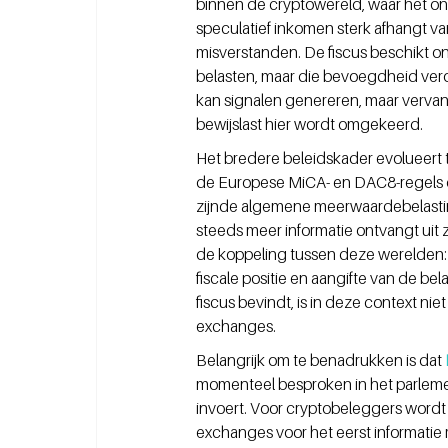
binnen de cryptowereld, waar het 
speculatief inkomen sterk afhangt van
misverstanden. De fiscus beschikt 
belasten, maar die bevoegdheid veron
kan signalen genereren, maar vervan
bewijslast hier wordt omgekeerd.
Het bredere beleidskader evolueert t
de Europese MiCA- en DAC8-regels di
zijnde algemene meerwaardebelastin
steeds meer informatie ontvangt uit 
de koppeling tussen deze werelden: 
fiscale positie en aangifte van de be
fiscus bevindt, is in deze context n
exchanges. 
Belangrijk om te benadrukken is dat 
momenteel besproken in het parlemen
invoert. Voor cryptobeleggers wordt 
exchanges voor het eerst informatie 