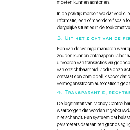
moeten kunnen aantonen.
In de praktijk merken we dat veel cl
informatie, één of meerdere fiscale
dergelijke situaties in de toekomst ve
3. Uit het zicht van de fi
Een van de weinige manieren waarop 
zouden kunnen ontsnappen, is het aa
uitvoeren van transacties via gedecen
van onzichtbaarheid. Zodra deze ac
ontstaat een onmiddellijk spoor dat
vermogensstroom automatisch gedetec
4. Transparantie, recht
De legitimiteit van Money Control ha
waarborgen die worden ingebouwd. Da
niet schendt. Een systeem dat belasti
parameters daaraan ten grondslag lig