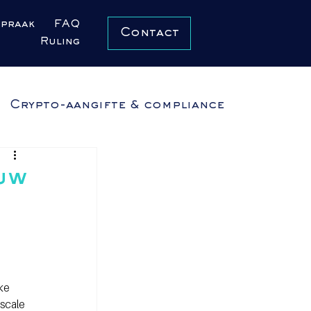
spraak
FAQ
Contact
Ruling
Crypto-aangifte & compliance
uw
ke 
scale 