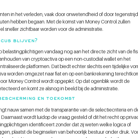
iënten in het verleden, vaak door onwetendheid of door tegenstrijd
 fouten hebben begaan. Met de komst van Money Control zullen 
el sneller zichtbaar worden voor de administratie. 
scus blijven? 
belastingplichtigen vandaag nog aan het directe zicht van de fis
nhouden van cryptoactiva op een non-custodial wallet en het 
traliseerde platformen. Dat biedt echter slechts een tijdelijke vor
tiva worden omgezet naar fiat en op een bankrekening terechtko
 door Money Control wordt opgepikt. Op dat ogenblik wordt de 
teerd en komt ze alsnog in beeld bij de administratie.
sbescherming en toekomst
ngt nauw samen met de transparantie van de selectiecriteria en d
arnaast wordt luidop de vraag gesteld of dit het recht op priva
ngplichtigen identificeert zonder dat zij weten welke logica of 
gen, plaatst de beginselen van behoorlijk bestuur onder druk. Voo