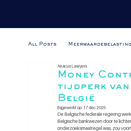
All Posts
Meerwaardebelastin
Aeacus Lawyers
Crypto & ondernemen
Money Contr
tijdperk van
België
Bijgewerkt op:
17 dec 2025
De Belgische federale regering werkt 
Belgische bankwezen door te lichten 
onderzoeksmaatregel was, zou voorta