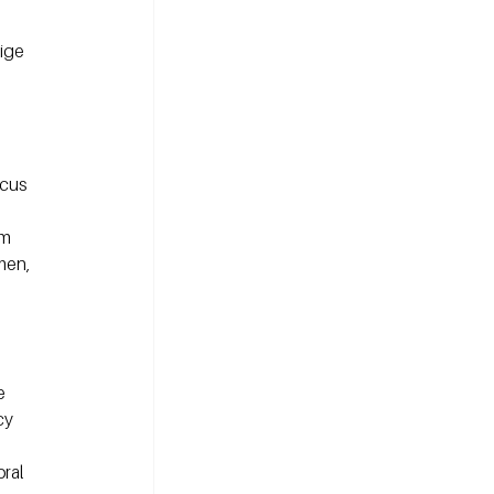
ige 
cus 
m 
men, 
e 
cy 
ral 