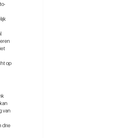
to-
ijk 
l 
eren 
et 
ht op 
nk 
kan 
g van 
 drie 