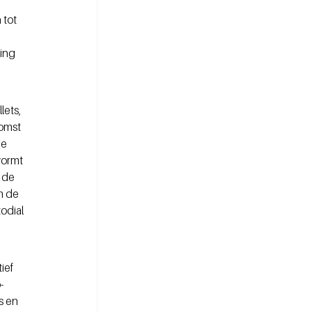
 tot 
ing 
 
ets, 
omst 
e 
vormt 
 de 
n de 
odial 
 
ief 
-
s en 