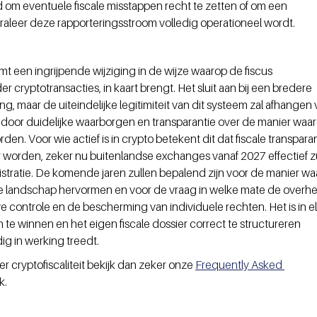
d om eventuele fiscale misstappen recht te zetten of om een 
raleer deze rapporteringsstroom volledig operationeel wordt.
 een ingrijpende wijziging in de wijze waarop de fiscus 
 cryptotransacties, in kaart brengt. Het sluit aan bij een bredere 
ng, maar de uiteindelijke legitimiteit van dit systeem zal afhangen 
oor duidelijke waarborgen en transparantie over de manier waar
en. Voor wie actief is in crypto betekent dit dat fiscale transparan
 worden, zeker nu buitenlandse exchanges vanaf 2027 effectief zu
stratie. De komende jaren zullen bepalend zijn voor de manier wa
e landschap hervormen en voor de vraag in welke mate de overhe
e controle en de bescherming van individuele rechten. Het is in el
te winnen en het eigen fiscale dossier correct te structureren 
dig in werking treedt.
 cryptofiscaliteit bekijk dan zeker onze 
Frequently Asked 
k.