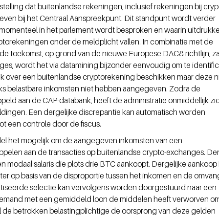
telling dat buitenlandse rekeningen, inclusief rekeningen bij cryp
n bij het Centraal Aanspreekpunt. Dit standpunt wordt verder 
momenteel in het parlement wordt besproken en waarin uitdrukkel
ptorekeningen onder de meldplicht vallen. In combinatie met de 
 de toekomst, op grond van de nieuwe Europese DAC8-richtlijn, za
s, wordt het via datamining bijzonder eenvoudig om te identific
ijk over een buitenlandse cryptorekening beschikken maar deze ni
s belastbare inkomsten niet hebben aangegeven. Zodra de 
d aan de CAP-databank, heeft de administratie onmiddellijk zic
dingen. Een dergelijke discrepantie kan automatisch worden 
t een controle door de fiscus.
el het mogelijk om de aangegeven inkomsten van een 
koppelen aan de transacties op buitenlandse crypto-exchanges. De
 modaal salaris die plots drie BTC aankoopt. Dergelijke aankoop 
ter op basis van de disproportie tussen het inkomen en de omvan
tiseerde selectie kan vervolgens worden doorgestuurd naar een 
 iemand met een gemiddeld loon de middelen heeft verworven om
al de betrokken belastingplichtige de oorsprong van deze gelden 