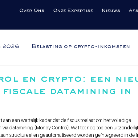
Over Ons
Onze Expertise
Nieuws
Af
g 2026
Belasting op crypto-inkomsten
ol en crypto: een nie
 fiscale datamining in
aan een wettelijk kader dat de fiscus toelaat om het volledige 
via datamining (Money Control). Wat tot nog toe een uitzonderlij
an structureel en geautomatiseerd worden geïntegreerd in de fi