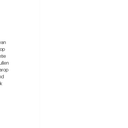
van 
op 
tie 
llen 
arop 
id 
k 