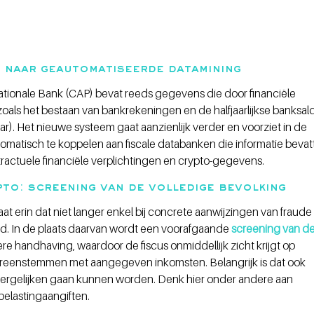
e naar geautomatiseerde datamining
ationale Bank (CAP) bevat reeds gegevens die door financiële 
oals het bestaan van bankrekeningen en de halfjaarlijkse banksald
ar)
. Het nieuwe systeem gaat aanzienlijk verder en voorziet in de 
atisch te koppelen aan fiscale databanken die informatie bevat
actuele financiële verplichtingen en crypto-gegevens. 
to: screening van de volledige bevolking 
t erin dat niet langer enkel bij concrete aanwijzingen van fraude 
 In de plaats daarvan wordt een voorafgaande 
screening van de
tere handhaving, waardoor de fiscus onmiddellijk zicht krijgt op 
eenstemmen met aangegeven inkomsten. Belangrijk is dat ook 
vergelijken gaan kunnen worden. Denk hier onder andere aan 
elastingaangiften. 