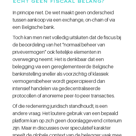
echt geen fiscaal belang?
In principe niet. De wet maakt geen onderscheid 
tussen aankoop via een exchange, on-chain of via 
een Belgische bank.
Toch kan men niet volledig uitsluiten dat de fiscus bij 
de beoordeling van het “normaal beheer van 
privévermogen” ook feitelijke elementen in 
overweging neemt. Het is denkbaar dat een 
belegging via een gereglementeerde Belgische 
bankinstelling sneller als voorzichtig of klassiek 
vermogensbeheer wordt gepercipieerd dan 
intensief handelen via gedecentraliseerde 
protocollen of anonieme peer-to-peer transacties.
Of die redenering juridisch standhoudt, is een 
andere vraag. Het loutere gebruik van een bepaald 
platform kan op zich geen doorslaggevend criterium 
zijn. Maar in discussies over speculatief karakter 
speelt de globale context van de belegger vaak mee.