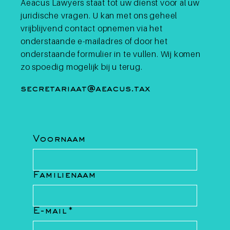
Aeacus Lawyers staat tot uw dienst voor al uw
juridische vragen. U kan met ons geheel
Crypto en de bank in 2026:
kan u cryptowinsten zomaar
vrijblijvend contact opnemen via het
op uw Belgische
onderstaande e-mailadres of door het
bankrekening storten?
onderstaande formulier in te vullen. Wij komen
zo spoedig mogelijk bij u terug.
secretariaat@aeacus.tax
Voornaam
Familienaam
E-mail
*