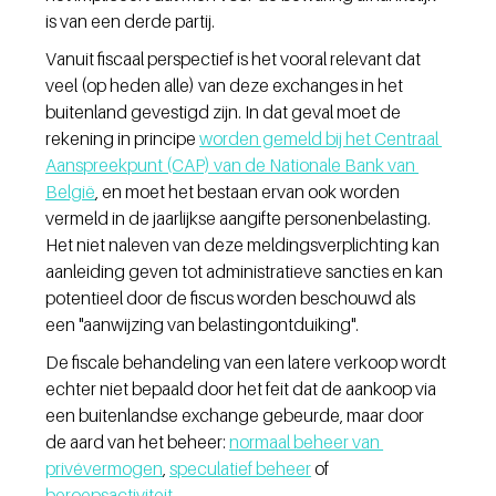
is van een derde partij.
Vanuit fiscaal perspectief is het vooral relevant dat 
veel (op heden alle) van deze exchanges in het 
buitenland gevestigd zijn. In dat geval moet de 
rekening in principe 
worden gemeld bij het Centraal 
Aanspreekpunt (CAP) van de Nationale Bank van 
België
, en moet het bestaan ervan ook worden 
vermeld in de jaarlijkse aangifte personenbelasting. 
Het niet naleven van deze meldingsverplichting kan 
aanleiding geven tot administratieve sancties en kan 
potentieel door de fiscus worden beschouwd als 
een "aanwijzing van belastingontduiking".
De fiscale behandeling van een latere verkoop wordt 
echter niet bepaald door het feit dat de aankoop via 
een buitenlandse exchange gebeurde, maar door 
de aard van het beheer: 
normaal beheer van 
privévermogen
,
speculatief beheer
 of 
beroepsactiviteit
.