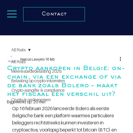
Contact
All Posts
Aeacus Lawyers
16 feb
All Posts
Crypto aankopen in België: on-
Meerwaardebelasting 2026
chain, via een exchange of via
Belasting op crypto-inkomsten
de bank zoals Bolero – maakt
Crypto-aangifte & compliance
het fiscaal een verschil uit?
Crypto & ondernemen
Bijgewerkt op:
20 mei
Op 16 februari 2026 lanceerde Bolero als eerste 
Belgische bank een platform waarmee particuliere 
beleggers rechtstreeks kunnen investeren in 
cryptoactiva, voorlopig beperkt tot bitcoin (BTC) en 