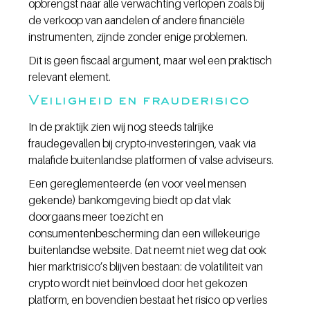
opbrengst naar alle verwachting verlopen zoals bij 
de verkoop van aandelen of andere financiële 
instrumenten, zijnde zonder enige problemen.
Dit is geen fiscaal argument, maar wel een praktisch 
relevant element.
Veiligheid en frauderisico
In de praktijk zien wij nog steeds talrijke 
fraudegevallen bij crypto-investeringen, vaak via 
malafide buitenlandse platformen of valse adviseurs.
Een gereglementeerde (en voor veel mensen 
gekende) bankomgeving biedt op dat vlak 
doorgaans meer toezicht en 
consumentenbescherming dan een willekeurige 
buitenlandse website. Dat neemt niet weg dat ook 
hier marktrisico’s blijven bestaan: de volatiliteit van 
crypto wordt niet beïnvloed door het gekozen 
platform, en bovendien bestaat het risico op verlies 