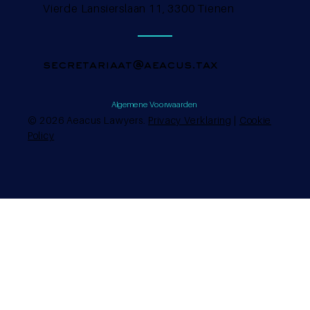
Vierde Lansierslaan 11, 3300 Tienen
secretariaat@aeacus.tax
Algemene Voorwaarden
© 2026 Aeacus Lawyers.
Privacy Verklaring
|
Cookie
Policy