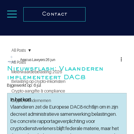
Contact
All Posts
Aeacus Lawyers
26 jun
All Posts
Nieuwsflash: Vlaanderen
Meerwaardebelasting 2026
implementeert DAC8
Belasting op crypto-inkomsten
Bijgewerkt op:
6 jul
Crypto-aangifte & compliance
In het kort
Crypto & ondernemen
Vlaanderen zet de Europese DAC8-richtlijn om in zijn 
decreet administratieve samenwerking belastingen. 
De concrete rapportageverplichting voor 
cryptodienstverleners blijft federale materie, maar het 