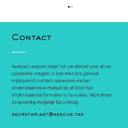
Contact
Aeacus Lawyers staat tot uw dienst voor al uw
juridische vragen. U kan met ons geheel
Binance verliest mogelijk
EU-vergunning: wat betekent
vrijblijvend contact opnemen via het
dit voor Belgische
onderstaande e-mailadres of door het
cryptobeleggers?
onderstaande formulier in te vullen. Wij komen
zo spoedig mogelijk bij u terug.
secretariaat@aeacus.tax