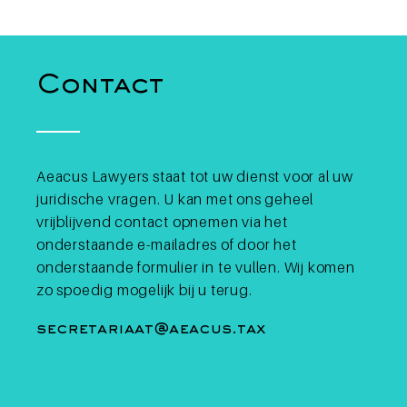
Contact
Aeacus Lawyers staat tot uw dienst voor al uw
juridische vragen. U kan met ons geheel
Crypto aankopen in België:
on-chain, via een exchange
vrijblijvend contact opnemen via het
of via de bank zoals Bolero –
onderstaande e-mailadres of door het
maakt het fiscaal een
onderstaande formulier in te vullen. Wij komen
verschil uit?
zo spoedig mogelijk bij u terug.
secretariaat@aeacus.tax