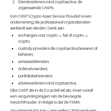
Dienstverleners rond cryptoactiva, de 
zogenaamde CASPs.
Een CASP (
Crypto Asset Service Provider
) is een 
onderneming die professioneel cryptodiensten 
aanbiedt aan derden. Denk aan:
exchanges voor crypto ↔ fiat of crypto ↔ 
crypto;
custody-providers die cryptoactiva bewaren of 
beheren;
omwisseldiensten;
orderuitvoerders;
portfoliobeheerders;
adviesverleners rond cryptoactiva.
Elke CASP die in de EU actief wil zijn, moet vooraf 
een vergunning krijgen van de bevoegde 
toezichthouder. In België is dat de FSMA.
Via volgende 
link
 kan u zien welke CASP reeds een 