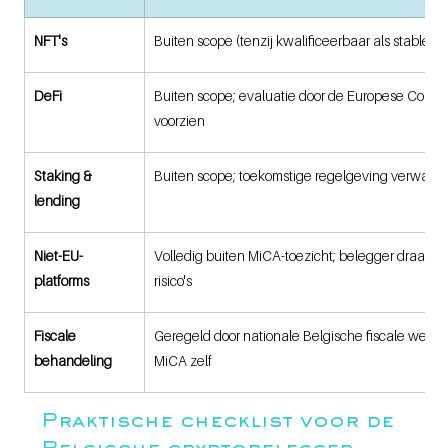
NFT's
Buiten scope (tenzij kwalificeerbaar als stableco
DeFi
Buiten scope; evaluatie door de Europese Commi
voorzien
Staking & 
Buiten scope; toekomstige regelgeving verwach
lending
Niet-EU-
Volledig buiten MiCA-toezicht; belegger draagt ze
platforms
risico's
Fiscale 
Geregeld door nationale Belgische fiscale wet, ni
behandeling
MiCA zelf
Praktische checklist voor de 