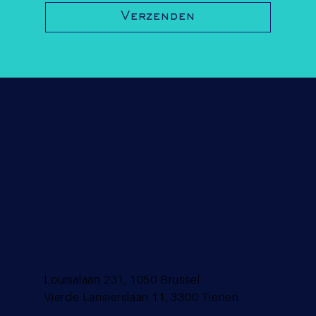
Verzenden
Louisalaan 231, 1050 Brussel
Vierde Lansierslaan 11, 3300 Tienen