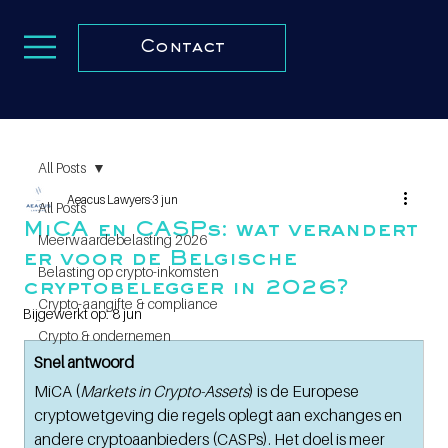
Contact
All Posts
Aeacus Lawyers
3 jun
All Posts
MiCA en CASPs: wat verandert
Meerwaardebelasting 2026
er voor de Belgische
Belasting op crypto-inkomsten
cryptobelegger in 2026?
Crypto-aangifte & compliance
Bijgewerkt op:
8 jun
Crypto & ondernemen
Snel antwoord 
MiCA (
Markets in Crypto-Assets
) is de Europese 
cryptowetgeving die regels oplegt aan exchanges en 
andere cryptoaanbieders (CASPs). Het doel is meer 