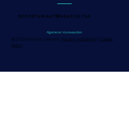
secretariaat@aeacus.tax
Algemene Voorwaarden
© 2026 Aeacus Lawyers.
Privacy Verklaring
|
Cookie
Policy