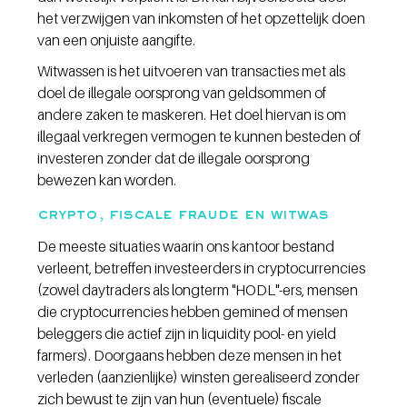
het verzwijgen van inkomsten of het opzettelijk doen 
van een onjuiste aangifte.
Witwassen is het uitvoeren van transacties met als 
doel de illegale oorsprong van geldsommen of 
andere zaken te maskeren. Het doel hiervan is om 
illegaal verkregen vermogen te kunnen besteden of 
investeren zonder dat de illegale oorsprong 
bewezen kan worden.
crypto, fiscale fraude en witwas
De meeste situaties waarin ons kantoor bestand 
verleent, betreffen investeerders in cryptocurrencies 
(zowel daytraders als longterm "HODL"-ers, mensen 
die cryptocurrencies hebben gemined of mensen 
beleggers die actief zijn in liquidity pool- en yield 
farmers). Doorgaans hebben deze mensen in het 
verleden (aanzienlijke) winsten gerealiseerd zonder 
zich bewust te zijn van hun (eventuele) fiscale 