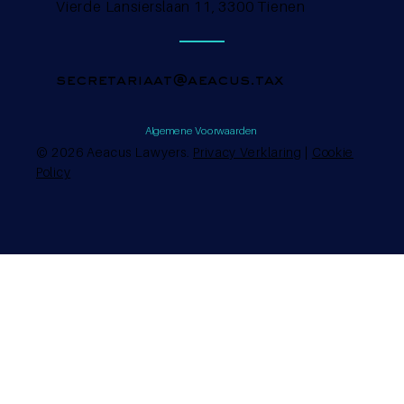
Vierde Lansierslaan 11, 3300 Tienen
secretariaat@aeacus.tax
Algemene Voorwaarden
© 2026 Aeacus Lawyers.
Privacy Verklaring
|
Cookie
Policy