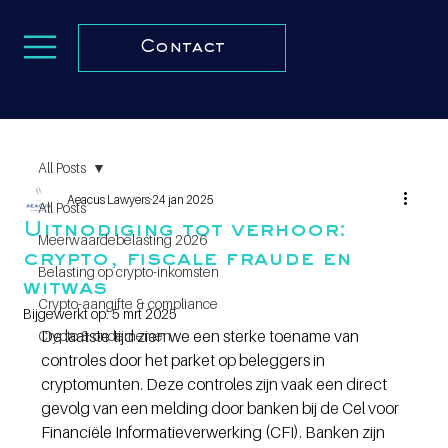
Contact
All Posts
Aeacus Lawyers
24 jan 2025
All Posts
Uitnodiging tot verhoor:
Meerwaardebelasting 2026
crypto, fiscale fraude en
Belasting op crypto-inkomsten
witwas
Crypto-aangifte & compliance
Bijgewerkt op:
5 mrt 2025
De laatste tijd zien we een sterke toename van 
Crypto & ondernemen
controles door het parket op beleggers in 
cryptomunten. Deze controles zijn vaak een direct 
gevolg van een melding door banken bij de Cel voor 
Financiële Informatieverwerking (CFI). Banken zijn 