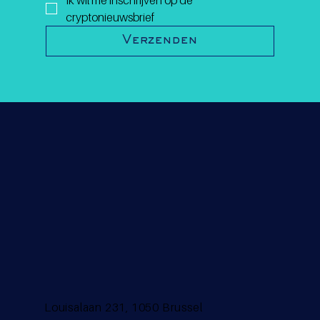
Ik wil me inschrijven op de 
cryptonieuwsbrief
Verzenden
Louisalaan 231, 1050 Brussel